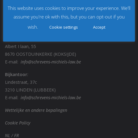
Hoofdkantoor:
This website uses cookies to improve your experience. We'll
Diestsesteenweg, 375/0001
assume you're ok with this, but you can opt-out if you
3010 KESSEL-LO (LEUVEN)
E-mail:
info@schrevens-michiels-law.be
wish.
Cookie settings
Accept
Bijkantoor:
Albert I laan, 55
8670 OOSTDUINKERKE (KOKSIJDE)
E-mail:
info@schrevens-michiels-law.be
Bijkantoor
:
Lindestraat, 37c
3210 LINDEN (LUBBEEK)
E-mail:
info@schrevens-michiels-law.be
Wettelijke en andere bepalingen
Cookie Policy
NL
/
FR