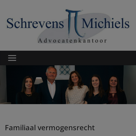
Ga
naar
de
inhoud
Familiaal vermogensrecht