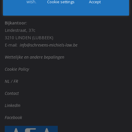
wish.
Cookie settings
Accept
8670 OOSTDUINKERKE (KOKSIJDE)
E-mail:
info@schrevens-michiels-law.be
Bijkantoor
:
Lindestraat, 37c
3210 LINDEN (LUBBEEK)
E-mail:
info@schrevens-michiels-law.be
Wettelijke en andere bepalingen
Cookie Policy
NL
/
FR
Contact
LinkedIn
Facebook