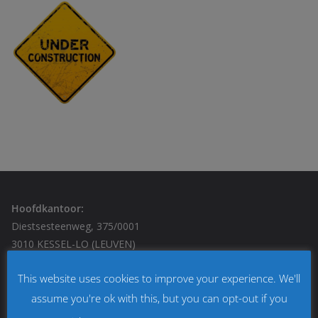
Hoofdkantoor:
Diestsesteenweg, 375/0001
3010 KESSEL-LO (LEUVEN)
E-mail:
info@schrevens-michiels-law.be
This website uses cookies to improve your experience. We'll
Bijkantoor:
assume you're ok with this, but you can opt-out if you
Albert I laan, 55