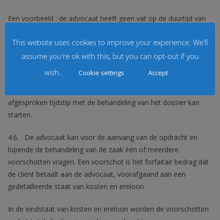
Een voorbeeld : de advocaat heeft geen vat op de duurtijd van
de zittingen van de rechtbanken en hoven.
This website uses cookies to improve your experience. We'll
Er wordt hier het uurtarief aangerekend, hetgeen inhoudt dat de
assume you're ok with this, but you can opt-out if you
cliënt in sommige gevallen het uurtarief betaalt om te wachten
wish.
Cookie settings
Accept
tot de advocaat aan de beurt is om het dossier te behandelen.
Het gebeurt vaak dat zaken uitlopen en de advocaat niet op het
afgesproken tijdstip met de behandeling van het dossier kan
starten.
4.6. De advocaat kan voor de aanvang van de opdracht en
lopende de behandeling van de zaak één of meerdere
voorschotten vragen. Een voorschot is het forfaitair bedrag dat
de cliënt betaalt aan de advocaat, voorafgaand aan een
gedetailleerde staat van kosten en ereloon.
In de eindstaat van kosten en ereloon worden de voorschotten