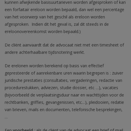
kunnen afwijkende basisuurtarieven worden afgesproken of kan
een forfaitair ereloon worden bepaald, dan wel een percentage
van het voorwerp van het geschil als ereloon worden
afgesproken. Indien dit het geval is, zal dit steeds in de
ereloonovereenkomst worden bepaald.)
De cliënt aanvaardt dat de advocaat niet met een timesheet of
andere achterhaalbare tijdsnotering werkt.
De erelonen worden berekend op basis van effectief
gepresteerde of aanrekenbare uren waarin begrepen is : zuiver
juridische prestaties (consultaties, vergaderingen, redactie van
procedurestukken, adviezen, studie dossier, etc …), vacaties
(bijvoorbeeld de verplaatsingsduur naar en wachttijden voor de
rechtbanken, griffies, gevangenissen, etc…), pleidooien, redatie
van brieven, mails en documenten, telefonische besprekingen,
…
Een
voorbeeld
: als de cliënt van de advocaat een brief of mail