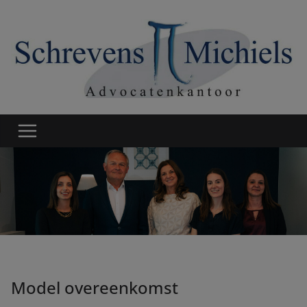
Ga
naar
de
inhoud
Model overeenkomst